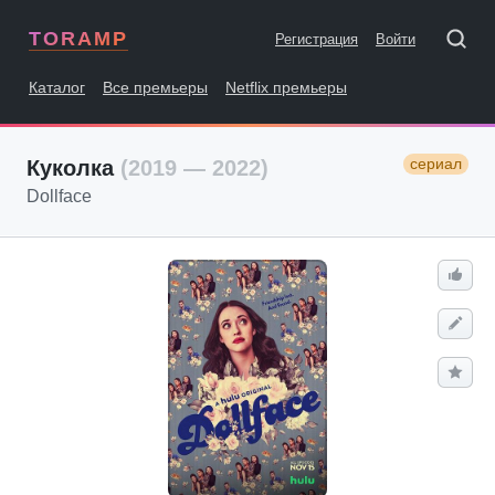
TORAMP
Регистрация
Войти
Каталог
Все премьеры
Netflix премьеры
сериал
Куколка
(2019 — 2022)
Dollface