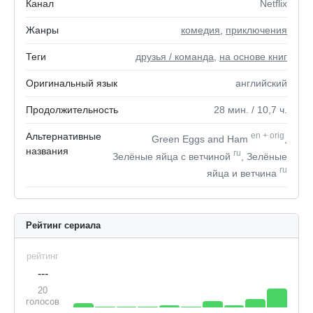
Канал
Netflix
Жанры
комедия
,
приключения
Теги
друзья / команда
,
на основе книг
Оригинальный язык
английский
Продолжительность
28
мин.
/ 10,7
ч.
Альтернативные
en
+
orig
Green Eggs and Ham
,
названия
ru
Зелёные яйца с ветчиной
, Зелёные
ru
яйца и ветчина
Рейтинг сериала
рейтинг
---
20
голосов