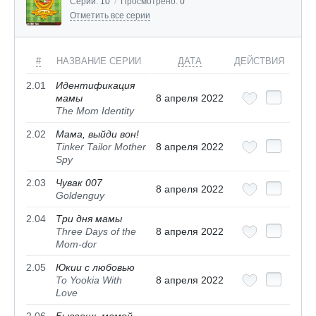
Серий:
10
/
Просмотрено:
0
Отметить все серии
#
НАЗВАНИЕ СЕРИИ
ДАТА
ДЕЙСТВИЯ
2.01
Идентификация
мамы
8 апреля 2022
The Mom Identity
2.02
Мама, выйди вон!
Tinker Tailor Mother
8 апреля 2022
Spy
2.03
Чувак 007
8 апреля 2022
Goldenguy
2.04
Три дня мамы
Three Days of the
8 апреля 2022
Mom-dor
2.05
Юкии с любовью
To Yookia With
8 апреля 2022
Love
2.06
Бываешь мамой