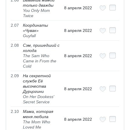
только дважды
8 апреля 2022
You Only Mom
Twice
2.07
Координаты
«Чувак»
8 апреля 2022
Guyfall
2.08
Сэм, пришедший с
холода
The Sam Who
8 апреля 2022
Came in From the
Cold
2.09
На секретной
службе Её
высочества
8 апреля 2022
Дурцогини
On Her Dookess'
Secret Service
2.10
Мама, которая
меня любила
8 апреля 2022
The Mom Who
Loved Me