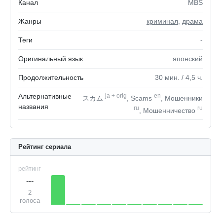
Канал
MBS
Жанры
криминал
,
драма
Теги
-
Оригинальный язык
японский
Продолжительность
30
мин.
/ 4,5
ч.
Альтернативные
ja
+
orig
en
スカム
, Scams
, Мошенники
названия
ru
ru
, Мошенничество
Рейтинг сериала
рейтинг
---
2
голоса