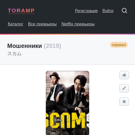
TORAMP
Регистрация
Войти
Каталог
Все премьеры
Netflix премьеры
сериал
Мошенники
(2019)
スカム