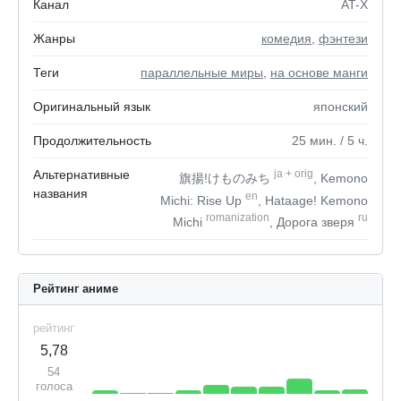
Канал
AT-X
Жанры
комедия
,
фэнтези
Теги
параллельные миры
,
на основе манги
Оригинальный язык
японский
Продолжительность
25
мин.
/ 5
ч.
Альтернативные
ja
+
orig
旗揚!けものみち
, Kemono
названия
en
Michi: Rise Up
, Hataage! Kemono
romanization
ru
Michi
, Дорога зверя
Рейтинг аниме
рейтинг
5,78
54
голоса