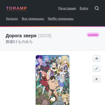
TORAMP
Регистрация
Войти
Каталог
Все премьеры
Netflix премьеры
аниме
Дорога зверя
(2019)
旗揚!けものみち