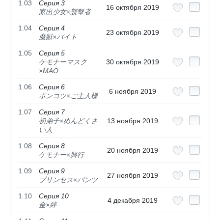
1.03
Серия 3
16 октября 2019
家出少女×襲撃者
1.04
Серия 4
23 октября 2019
魔獣×バイト
1.05
Серия 5
ケモナーマスク
30 октября 2019
×MAO
1.06
Серия 6
6 ноября 2019
ポンコツ×ご主人様
1.07
Серия 7
初弟子×めんどくさ
13 ноября 2019
い人
1.08
Серия 8
20 ноября 2019
ケモナー×興行
1.09
Серия 9
27 ноября 2019
プリンセス×パンツ
1.10
Серия 10
4 декабря 2019
金×絆