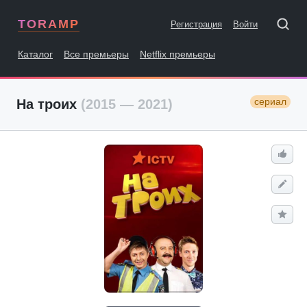
TORAMP
Регистрация
Войти
Каталог
Все премьеры
Netflix премьеры
сериал
На троих
(2015 — 2021)