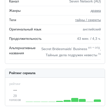
Канал
Seven Network (AU)
Жанры
драма
Теги
тайны / секреты
Оригинальный язык
английский
Продолжительность
43
мин.
/ 4,3
ч.
Альтернативные
en
+
orig
Secret Bridesmaids' Business
,
названия
ru
Тайные дела подружек невесты
Рейтинг сериала
рейтинг
---
29
голосов