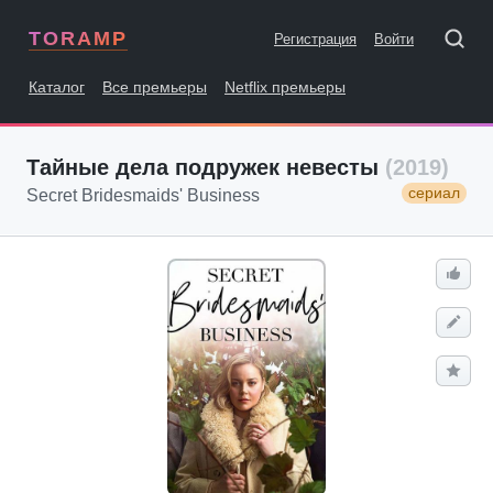
TORAMP
Регистрация
Войти
Каталог
Все премьеры
Netflix премьеры
Тайные дела подружек невесты
(2019)
сериал
Secret Bridesmaids' Business