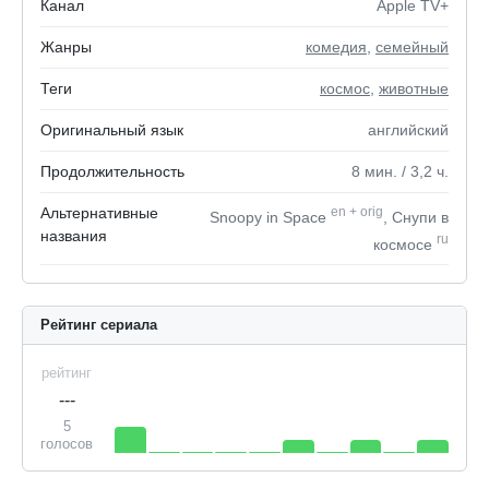
Канал
Apple TV+
Жанры
комедия
,
семейный
Теги
космос
,
животные
Оригинальный язык
английский
Продолжительность
8
мин.
/ 3,2
ч.
Альтернативные
en
+
orig
Snoopy in Space
, Снупи в
названия
ru
космосе
Рейтинг сериала
рейтинг
---
5
голосов