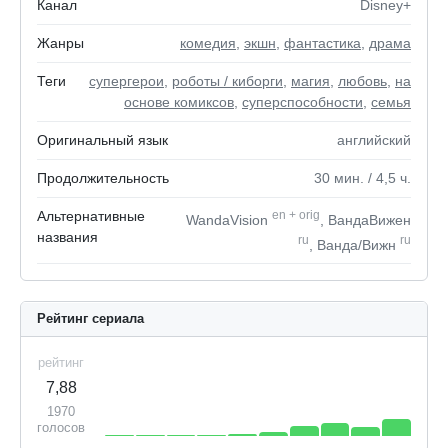
Канал
Disney+
Жанры
комедия
,
экшн
,
фантастика
,
драма
Теги
супергерои
,
роботы / киборги
,
магия
,
любовь
,
на
основе комиксов
,
суперспособности
,
семья
Оригинальный язык
английский
Продолжительность
30
мин.
/ 4,5
ч.
Альтернативные
en
+
orig
WandaVision
, ВандаВижен
названия
ru
ru
, Ванда/Вижн
Рейтинг сериала
рейтинг
7,88
1970
голосов