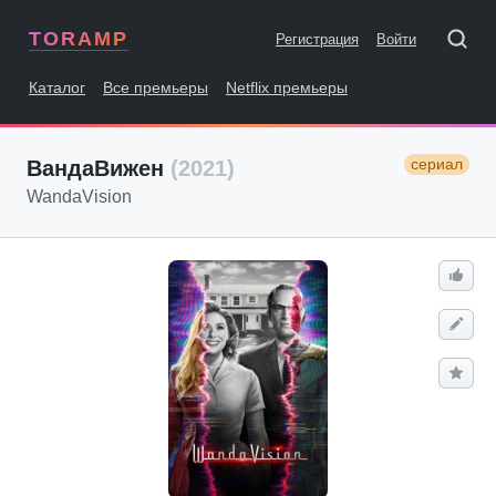
TORAMP
Регистрация
Войти
Каталог
Все премьеры
Netflix премьеры
сериал
ВандаВижен
(2021)
WandaVision