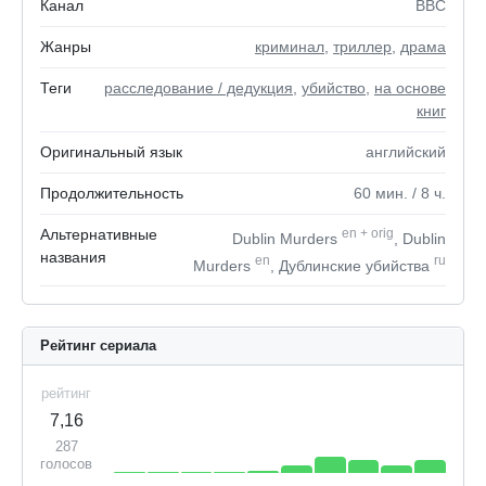
Канал
BBC
Жанры
криминал
,
триллер
,
драма
Теги
расследование / дедукция
,
убийство
,
на основе
книг
Оригинальный язык
английский
Продолжительность
60
мин.
/ 8
ч.
Альтернативные
en
+
orig
Dublin Murders
, Dublin
названия
en
ru
Murders
, Дублинские убийства
Рейтинг сериала
рейтинг
7,16
287
голосов