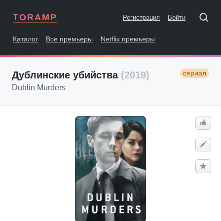
TORAMP
Регистрация
Войти
Каталог
Все премьеры
Netflix премьеры
сериал
Дублинские убийства
(2019)
Dublin Murders