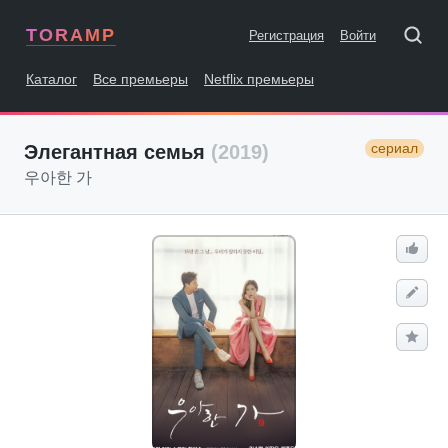
TORAMP
Регистрация
Войти
Каталог
Все премьеры
Netflix премьеры
сериал
Элегантная семья
(2019)
우아한 가