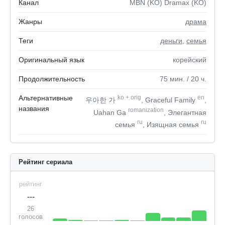
Канал
MBN (KO) Dramax (KO)
Жанры
драма
Теги
деньги
,
семья
Оригинальный язык
корейский
Продолжительность
75
мин.
/ 20
ч.
Альтернативные
ko
+
orig
en
우아한 가
, Graceful Family
,
названия
romanization
Uahan Ga
, Элегантная
ru
ru
семья
, Изящная семья
Рейтинг сериала
рейтинг
---
26
голосов