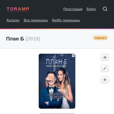
TORAMP
Регистрация
Войти
Каталог
Все премьеры
Netflix премьеры
сериал
План Б
(2019)