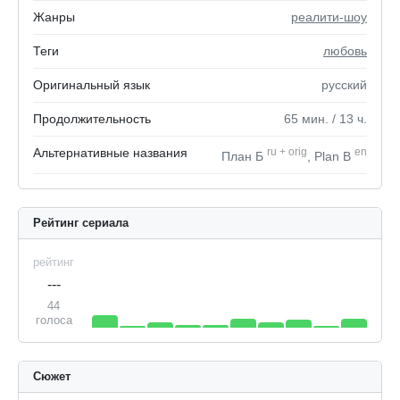
Жанры
реалити-шоу
Теги
любовь
Оригинальный язык
русский
Продолжительность
65
мин.
/ 13
ч.
Альтернативные названия
ru
+
orig
en
План Б
, Plan B
Рейтинг сериала
рейтинг
---
44
голоса
Сюжет