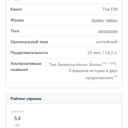
Канал
The CW
Жанры
драма
,
ужасы
Теги
антология
Оригинальный язык
английский
Продолжительность
25
мин.
/ 14,2
ч.
Альтернативные
en
+
orig
Two Sentence Horror Stories
,
названия
Страшные истории в двух
ru
предложениях
Рейтинг сериала
рейтинг
5,9
56