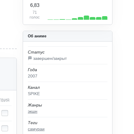
6,83
71
голос
Об аниме
Статус
🏁 завершен/закрыт
Года
2007
Канал
SPIKE
ТВИЯ
Жанры
экшн
Теги
самураи