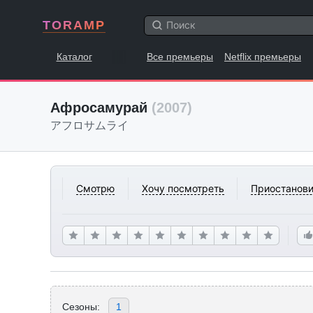
TORAMP
Каталог
Все премьеры
Netflix премьеры
Афросамурай
(2007)
アフロサムライ
Смотрю
Хочу посмотреть
Приостанови
Сезоны:
1