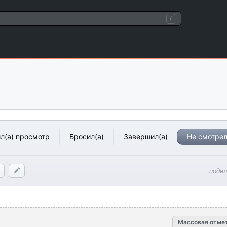
/
л(а) просмотр
Бросил(а)
Завершил(а)
Не смотрел
поде
Массовая отме