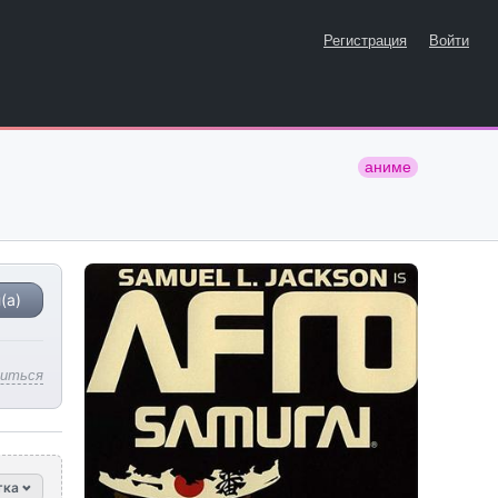
Регистрация
Войти
аниме
(а)
литься
тка