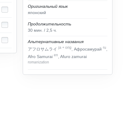
Оригинальный язык
японский
Продолжительность
30
мин.
/ 2,5
ч.
Альтернативные названия
ja
+
orig
ru
アフロサムライ
, Афросамурай
,
en
Afro Samurai
, Afuro zamurai
romanization