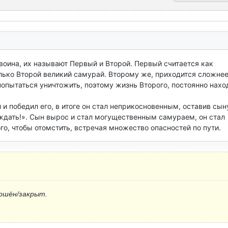
воина, их называют Первый и Второй. Первый считается как 
лько Второй великий самурай. Второму же, приходится сложнее,
опытаться уничтожить, поэтому жизнь Второго, постоянно наход
 и победил его, в итоге он стал неприкосновенным, оставив сыну
 ждать!». Сын вырос и стал могущественным самураем, он стал 
го, чтобы отомстить, встречая множество опасностей по пути.
ршён/закрыт.