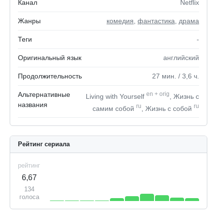
Канал
Netflix
Жанры
комедия
,
фантастика
,
драма
Теги
-
Оригинальный язык
английский
Продолжительность
27
мин.
/ 3,6
ч.
Альтернативные
en
+
orig
Living with Yourself
, Жизнь с
названия
ru
ru
самим собой
, Жизнь с собой
Рейтинг сериала
рейтинг
6,67
134
голоса