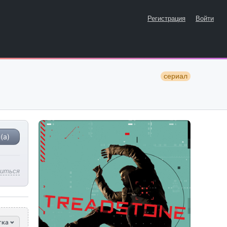
Регистрация
Войти
сериал
(а)
литься
тка