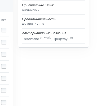
Оригинальный язык
английский
Продолжительность
ТВИЯ
45
мин.
/ 7,5
ч.
Альтернативные названия
en
+
orig
ru
Treadstone
, Тредстоун