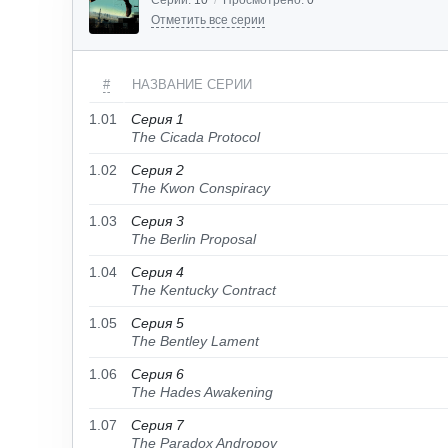
Серий:
10
/
Просмотрено:
0
Отметить все серии
#
НАЗВАНИЕ СЕРИИ
1.01
Серия 1
The Cicada Protocol
1.02
Серия 2
The Kwon Conspiracy
1.03
Серия 3
The Berlin Proposal
1.04
Серия 4
The Kentucky Contract
1.05
Серия 5
The Bentley Lament
1.06
Серия 6
The Hades Awakening
1.07
Серия 7
The Paradox Andropov