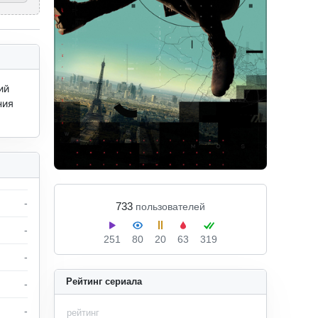
й 
ия 
-
733
пользователей
-
251
80
20
63
319
-
Рейтинг сериала
-
-
рейтинг