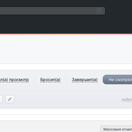
/
л(а) просмотр
Бросил(а)
Завершил(а)
Не смотрел
поде
Массовая отме