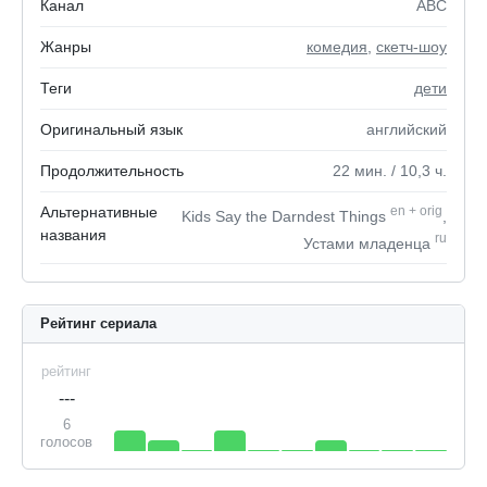
Канал
ABC
Жанры
комедия
,
скетч-шоу
Теги
дети
Оригинальный язык
английский
Продолжительность
22
мин.
/ 10,3
ч.
Альтернативные
en
+
orig
Kids Say the Darndest Things
,
названия
ru
Устами младенца
Рейтинг сериала
рейтинг
---
6
голосов