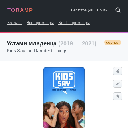
TORAMP
Регистрация
Войти
Каталог
Все премьеры
Netflix премьеры
сериал
Устами младенца
(2019 — 2021)
Kids Say the Darndest Things