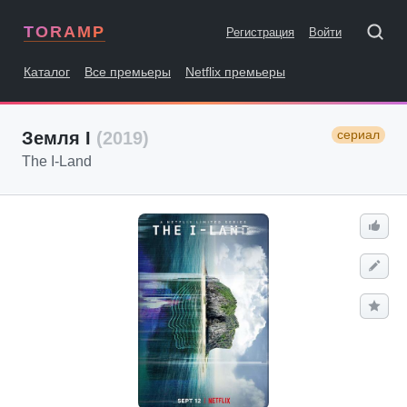
TORAMP
Регистрация
Войти
Каталог
Все премьеры
Netflix премьеры
сериал
Земля I
(2019)
The I-Land