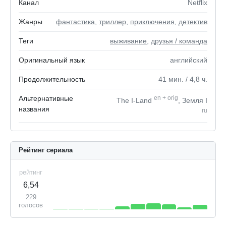
Канал
Netflix
Жанры
фантастика
,
триллер
,
приключения
,
детектив
Теги
выживание
,
друзья / команда
Оригинальный язык
английский
Продолжительность
41
мин.
/ 4,8
ч.
Альтернативные
en
+
orig
The I-Land
, Земля I
названия
ru
Рейтинг сериала
рейтинг
6,54
229
голосов