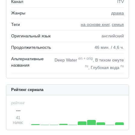
Канал
ITV
Жанры
драма
Теги
на основе книг
,
семья
Оригинальный язык
английский
Продолжительность
46
мин.
/ 4,6
ч.
Альтернативные
en
+
orig
Deep Water
, В тихом омуте
названия
ru
ru
, Глубокая вода
Рейтинг сериала
рейтинг
---
41
голос