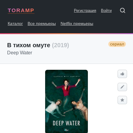
TORAMP
Регистрация
Войти
Каталог
Все премьеры
Netflix премьеры
сериал
В тихом омуте
(2019)
Deep Water