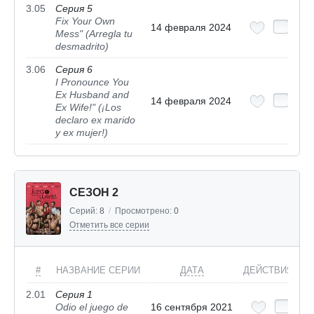
3.05
Серия 5
Fix Your Own
14 февраля 2024
Mess" (Arregla tu
desmadrito)
3.06
Серия 6
I Pronounce You
Ex Husband and
14 февраля 2024
Ex Wife!" (¡Los
declaro ex marido
y ex mujer!)
СЕЗОН 2
Серий:
8
/
Просмотрено:
0
Отметить все серии
#
НАЗВАНИЕ СЕРИИ
ДАТА
ДЕЙСТВИЯ
2.01
Серия 1
Odio el juego de
16 сентября 2021