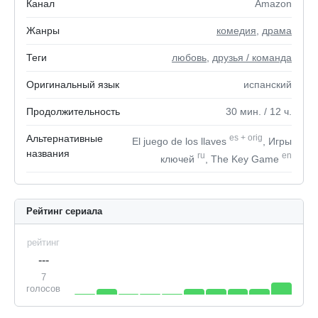
Канал
Amazon
Жанры
комедия
,
драма
Теги
любовь
,
друзья / команда
Оригинальный язык
испанский
Продолжительность
30
мин.
/ 12
ч.
Альтернативные
es
+
orig
El juego de los llaves
, Игры
названия
ru
en
ключей
, The Key Game
Рейтинг сериала
рейтинг
---
7
голосов