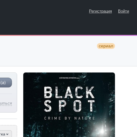
Регистрация
Войти
сериал
(а)
литься
тка