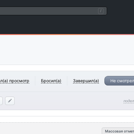
/
л(а) просмотр
Бросил(а)
Завершил(а)
Не смотрел
поде
Массовая отме