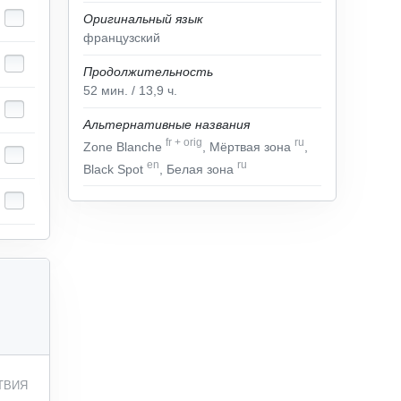
Оригинальный язык
французский
Продолжительность
52
мин.
/ 13,9
ч.
Альтернативные названия
fr
+
orig
ru
Zone Blanche
, Мёртвая зона
,
en
ru
Black Spot
, Белая зона
ТВИЯ