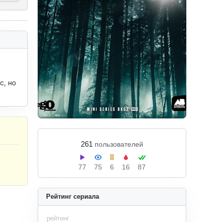
, но 
261
пользователей
77
75
6
16
87
Рейтинг сериала
рейтинг