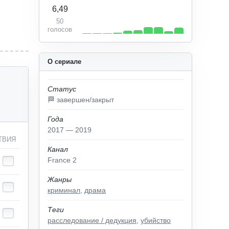
6,49
50
голосов
О сериале
Статус
🏁 завершен/закрыт
Года
2017 — 2019
ТВИЯ
Канал
France 2
Жанры
криминал
,
драма
Теги
расследование / дедукция
,
убийство