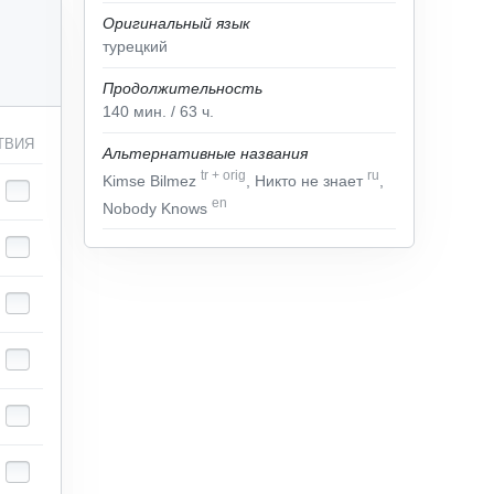
Оригинальный язык
турецкий
Продолжительность
140
мин.
/ 63
ч.
ТВИЯ
Альтернативные названия
tr
+
orig
ru
Kimse Bilmez
, Никто не знает
,
en
Nobody Knows