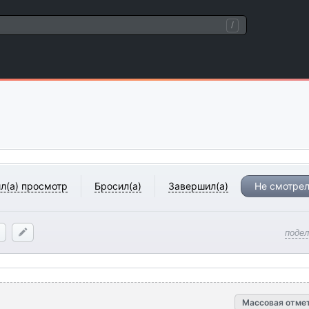
/
л(а) просмотр
Бросил(а)
Завершил(а)
Не смотрел
поде
Массовая отме