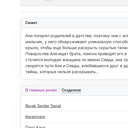
Сюжет
Али потерял родителей в детстве, поэтому они с м
мальчик, у него обнаруживают уникальную способн
крыло, чтобы еще больше раскрыть скрытые талант
Повзрослев Али ищет брата, поиски приводят его в
стучится молодая женщина по имени Севда, она тря
сводятся пути Али и Севды, влюбившихся друг в дру
тайны, которые нельзя раскрывать…
В главных ролях
Создатели
Burak Serdar Şanal
Keremcem
Özgü Kaya