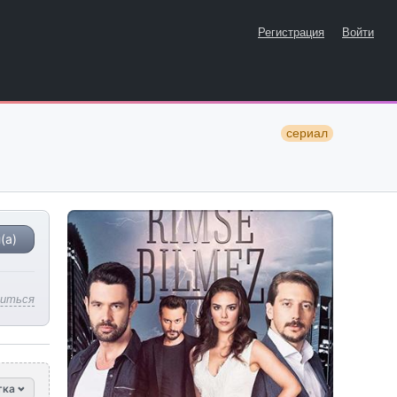
Регистрация
Войти
сериал
(а)
литься
тка