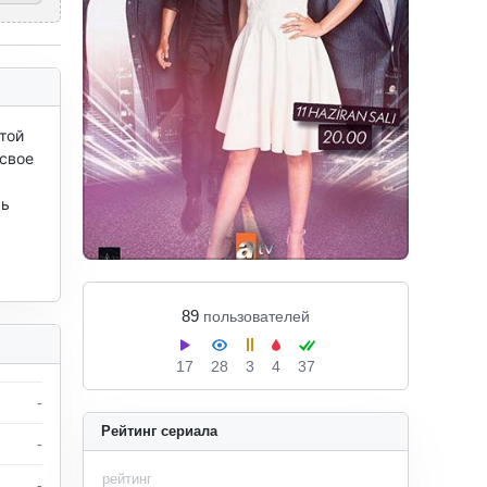
ой 
свое 
ь 
89
пользователей
17
28
3
4
37
-
Рейтинг сериала
-
рейтинг
-