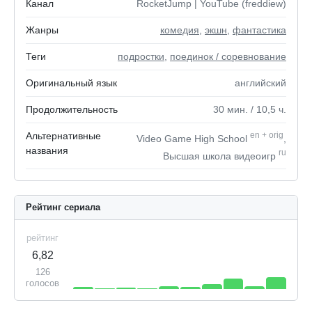
Канал
RocketJump | YouTube (freddiew)
Жанры
комедия
,
экшн
,
фантастика
Теги
подростки
,
поединок / соревнование
Оригинальный язык
английский
Продолжительность
30
мин.
/ 10,5
ч.
Альтернативные
en
+
orig
Video Game High School
,
названия
ru
Высшая школа видеоигр
Рейтинг сериала
рейтинг
6,82
126
голосов