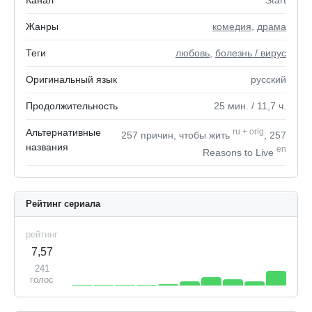
Канал
Start
Жанры
комедия
,
драма
Теги
любовь
,
болезнь / вирус
Оригинальный язык
русский
Продолжительность
25
мин.
/ 11,7
ч.
Альтернативные
ru
+
orig
257 причин, чтобы жить
, 257
названия
en
Reasons to Live
Рейтинг сериала
рейтинг
7,57
241
голос