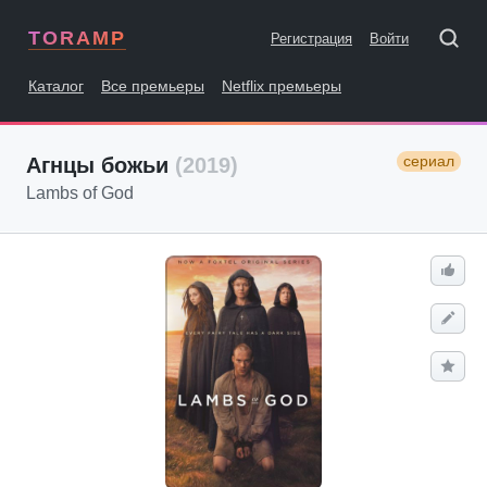
TORAMP
Регистрация
Войти
Каталог
Все премьеры
Netflix премьеры
сериал
Агнцы божьи
(2019)
Lambs of God