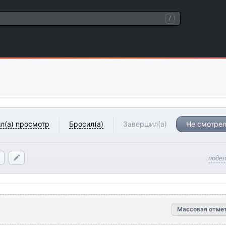
/
л(а) просмотр
Бросил(а)
Завершил(а)
Не смотрел
поде
Массовая отме