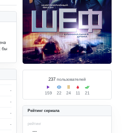
на 
 бы 
237
пользователей
-
159
22
24
11
21
-
Рейтинг сериала
-
рейтинг
-
---