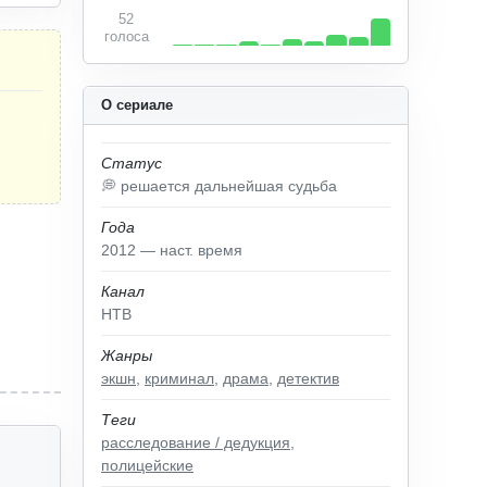
52
голоса
О сериале
Статус
💭 решается дальнейшая судьба
Года
2012 — наст. время
Канал
НТВ
Жанры
экшн
,
криминал
,
драма
,
детектив
Теги
расследование / дедукция
,
полицейские