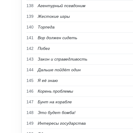
138
Агентурный псевдоним
139
Жестокие игры
140
Торпеда
141
Вор должен сидеть
142
Побег
143
Закон и справедливость
144
Дальше пойдёт один
145
Я её знаю
146
Корень проблемы
147
Бунт на корабле
148
Это будет бомба!
149
Интересы государства