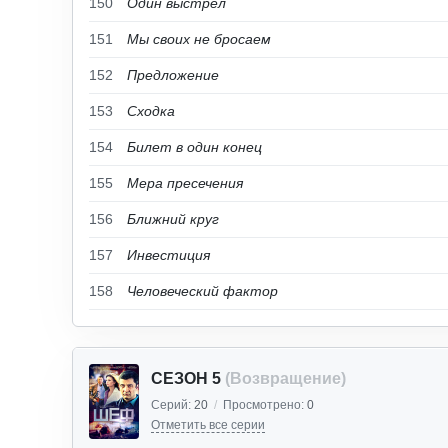
150
Один выстрел
151
Мы своих не бросаем
152
Предложение
153
Сходка
154
Билет в один конец
155
Мера пресечения
156
Ближний круг
157
Инвестиция
158
Человеческий фактор
СЕЗОН 5
(Возвращение)
Серий:
20
/
Просмотрено:
0
Отметить все серии