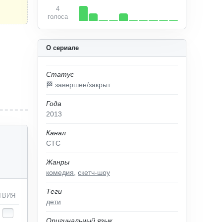
4
голоса
О сериале
Статус
🏁 завершен/закрыт
Года
2013
Канал
СТС
Жанры
комедия
,
скетч-шоу
Теги
ТВИЯ
дети
Оригинальный язык