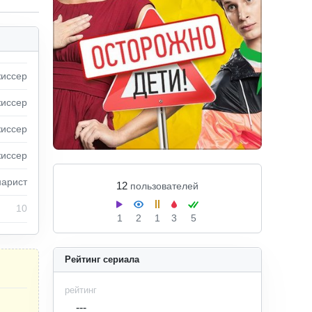
иссeр
иссeр
иссeр
иссeр
арист
12
пользователей
10
1
2
1
3
5
Рейтинг сериала
рейтинг
---