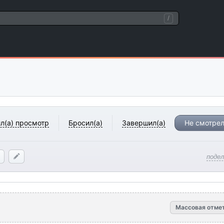
/
л(а) просмотр
Бросил(а)
Завершил(а)
Не смотрел
поде
Массовая отме