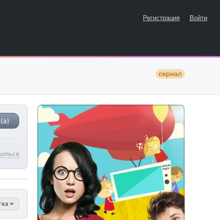
Регистрация
Войти
сериал
(а)
литься
тка