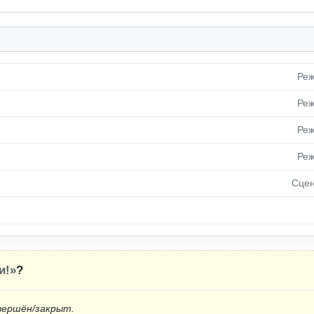
Реж
Реж
Реж
Реж
Сцен
и!»
?
вершён/закрыт.