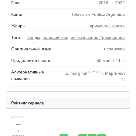
Года
2016 — 2022
Канал
Televisión Pública Argentina
Жанры
криминал
,
драма
Теги
банды
,
полицейские
,
исчезновение / похищение
Оригинальный язык
испанский
Продолжительность
60
мин.
/ 44
ч.
Альтернативные
es
+
orig
El marginal
, Маргинал
названия
ru
Рейтинг сериала
рейтинг
---
4