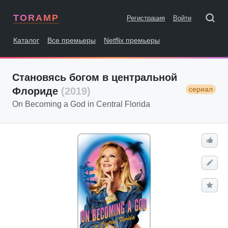
TORAMP
Регистрация
Войти
Каталог
Все премьеры
Netflix премьеры
Становясь богом в центральной
сериал
Флориде
(2019)
On Becoming a God in Central Florida