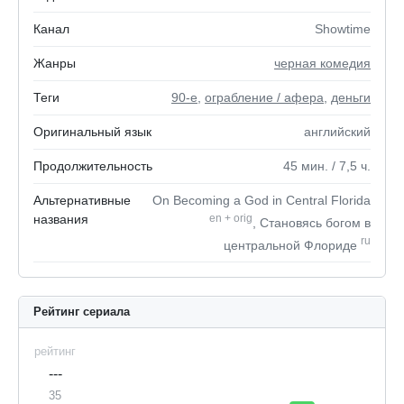
Канал
Showtime
Жанры
черная комедия
Теги
90-е
,
ограбление / афера
,
деньги
Оригинальный язык
английский
Продолжительность
45
мин.
/ 7,5
ч.
Альтернативные
On Becoming a God in Central Florida
названия
en
+
orig
, Становясь богом в
ru
центральной Флориде
Рейтинг сериала
рейтинг
---
35