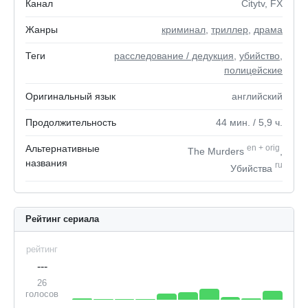
Канал
Citytv, FX
Жанры
криминал
,
триллер
,
драма
Теги
расследование / дедукция
,
убийство
,
полицейские
Оригинальный язык
английский
Продолжительность
44
мин.
/ 5,9
ч.
Альтернативные
en
+
orig
The Murders
,
названия
ru
Убийства
Рейтинг сериала
рейтинг
---
26
голосов