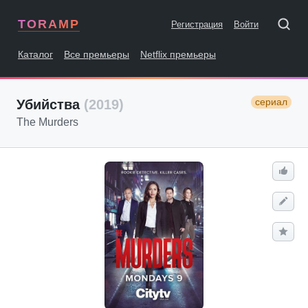
TORAMP
Регистрация
Войти
Каталог
Все премьеры
Netflix премьеры
сериал
Убийства
(2019)
The Murders