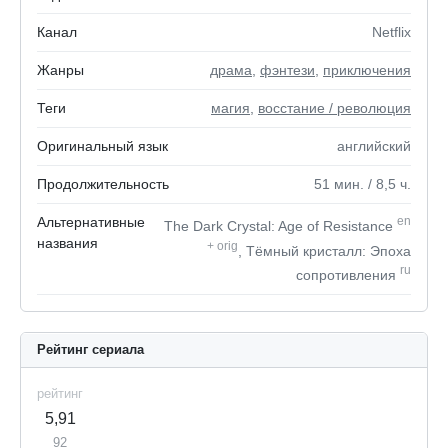
Канал
Netflix
Жанры
драма
,
фэнтези
,
приключения
Теги
магия
,
восстание / революция
Оригинальный язык
английский
Продолжительность
51
мин.
/ 8,5
ч.
Альтернативные
en
The Dark Crystal: Age of Resistance
названия
+
orig
, Тёмный кристалл: Эпоха
ru
сопротивления
Рейтинг сериала
рейтинг
5,91
92