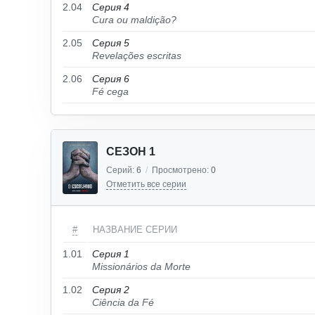
2.04
Серия 4
Cura ou maldição?
2.05
Серия 5
Revelações escritas
2.06
Серия 6
Fé cega
СЕЗОН 1
Серий:
6
/
Просмотрено:
0
Отметить все серии
#
НАЗВАНИЕ СЕРИИ
1.01
Серия 1
Missionários da Morte
1.02
Серия 2
Ciência da Fé