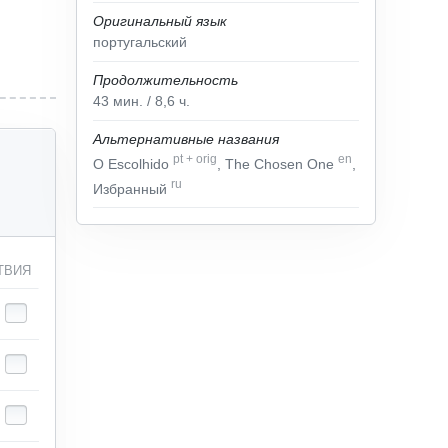
Оригинальный язык
португальский
Продолжительность
43
мин.
/ 8,6
ч.
Альтернативные названия
pt
+
orig
en
O Escolhido
, The Chosen One
,
ru
Избранный
ТВИЯ