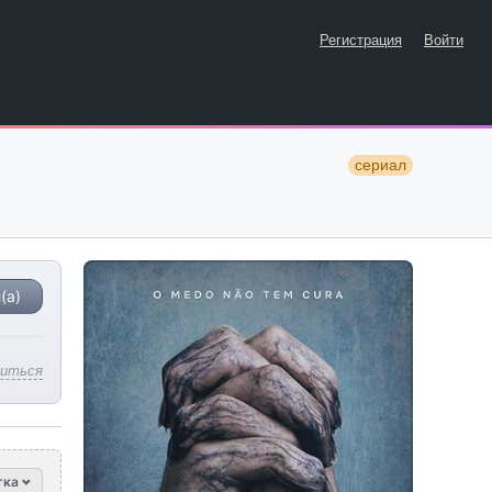
Регистрация
Войти
сериал
(а)
литься
тка