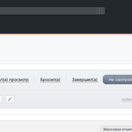
/
л(а) просмотр
Бросил(а)
Завершил(а)
Не смотрел
поде
Массовая отме