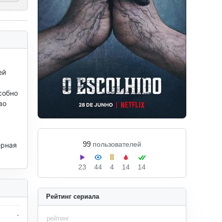
й 
обно 
о 
99
пользователей
рная 
23
44
4
14
14
Рейтинг сериала
-
рейтинг