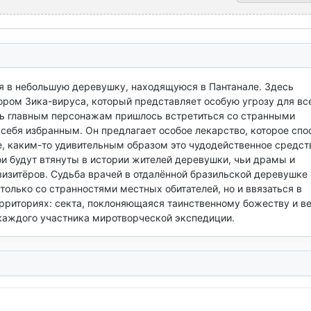
я в небольшую деревушку, находящуюся в Пантанале. Здесь 
ром Зика-вируса, который представляет особую угрозу для все
едь главным персонажам пришлось встретиться со странными 
ебя избранным. Он предлагает особое лекарство, которое спос
е, каким-то удивительным образом это чудодейственное средств
и будут втянуты в истории жителей деревушки, чьи драмы и 
изитёров. Судьба врачей в отдалённой бразильской деревушке 
только со странностями местных обитателей, но и ввязаться в 
рриториях: секта, поклоняющаяся таинственному божеству и ве
 каждого участника миротворческой экспедиции.