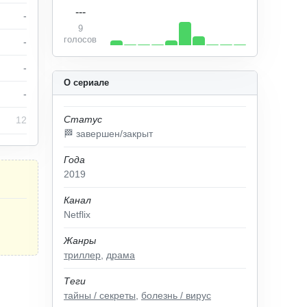
---
-
9
голосов
-
-
О сериале
-
Статус
12
🏁 завершен/закрыт
Года
2019
Канал
Netflix
Жанры
триллер
,
драма
Теги
тайны / секреты
,
болезнь / вирус