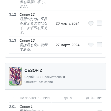
者を幸福に導くこ
とだ。
3.12
Серия 12
欲望のために世界
を変えるのではな
20 марта 2024
く、まず己を変え
よ。
3.13
Серия 13
愛は最も良い教師
27 марта 2024
である。
СЕЗОН 2
Серий:
13
/
Просмотрено:
0
Отметить все серии
#
НАЗВАНИЕ СЕРИИ
ДАТА
ДЕЙСТВИЯ
2.01
Серия 1
困難の中でこそ、