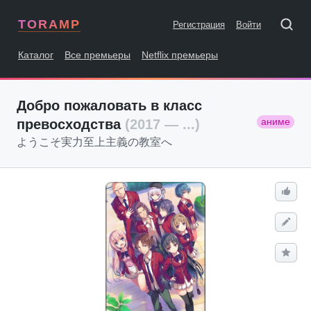
TORAMP
Регистрация
Войти
Каталог
Все премьеры
Netflix премьеры
Добро пожаловать в класс
аниме
превосходства
(2017 — ...)
ようこそ実力至上主義の教室へ