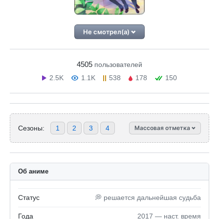
Не смотрел(а)
4505
пользователей
2.5K
1.1K
538
178
150
Сезоны:
1
2
3
4
Массовая отметка
Об аниме
Статус
💭 решается дальнейшая судьба
Года
2017 — наст. время