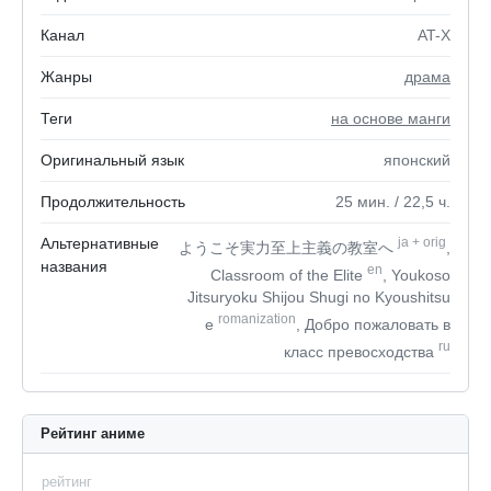
Канал
AT-X
Жанры
драма
Теги
на основе манги
Оригинальный язык
японский
Продолжительность
25
мин.
/ 22,5
ч.
Альтернативные
ja
+
orig
ようこそ実力至上主義の教室へ
,
названия
en
Classroom of the Elite
, Youkoso
Jitsuryoku Shijou Shugi no Kyoushitsu
romanization
e
, Добро пожаловать в
ru
класс превосходства
Рейтинг аниме
рейтинг