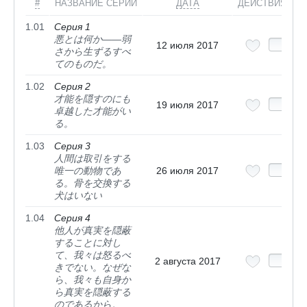
#
НАЗВАНИЕ СЕРИИ
ДАТА
ДЕЙСТВИЯ
1.01
Серия 1
悪とは何か――弱
12 июля 2017
さから生ずるすべ
てのものだ。
1.02
Серия 2
才能を隠すのにも
19 июля 2017
卓越した才能がい
る。
1.03
Серия 3
人間は取引をする
唯一の動物であ
26 июля 2017
る。骨を交換する
犬はいない
1.04
Серия 4
他人が真実を隠蔽
することに対し
て、我々は怒るべ
2 августа 2017
きでない。なぜな
ら、我々も自身か
ら真実を隠蔽する
のであるから。