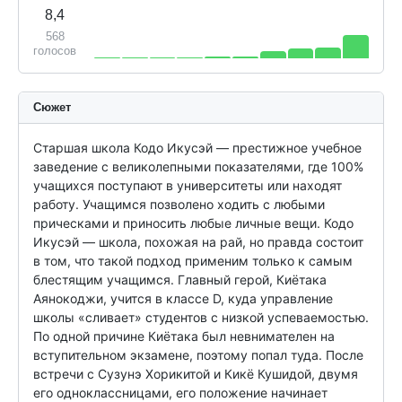
8,4
568
голосов
Сюжет
Старшая школа Кодо Икусэй — престижное учебное 
заведение с великолепными показателями, где 100% 
учащихся поступают в университеты или находят 
работу. Учащимся позволено ходить с любыми 
прическами и приносить любые личные вещи. Кодо 
Икусэй — школа, похожая на рай, но правда состоит 
в том, что такой подход применим только к самым 
блестящим учащимся. Главный герой, Киётака 
Аянокоджи, учится в классе D, куда управление 
школы «сливает» студентов с низкой успеваемостью. 
По одной причине Киётака был невнимателен на 
вступительном экзамене, поэтому попал туда. После 
встречи с Сузунэ Хорикитой и Кикё Кушидой, двумя 
его одноклассницами, его положение начинает 