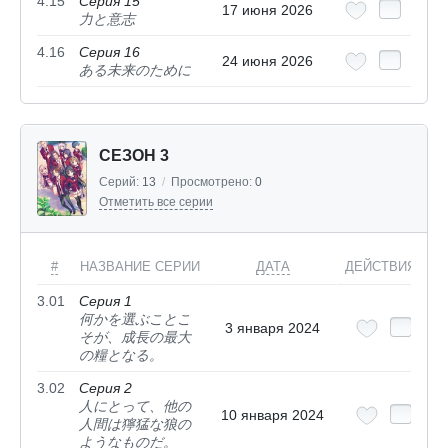
4.15
Серия 15
17 июня 2026
力と意志
4.16
Серия 16
24 июня 2026
ある未来のために
СЕЗОН 3
Серий:
13
/
Просмотрено:
0
Отметить все серии
#
НАЗВАНИЕ СЕРИИ
ДАТА
ДЕЙСТВИЯ
3.01
Серия 1
何かを選ぶことこ
3 января 2024
そが、成長の最大
の糧となる。
3.02
Серия 2
人にとって、他の
10 января 2024
人間は獰猛な狼の
ようなものだ。