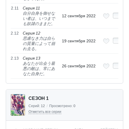
2.11
Серия 11
自分自身を御せな
12 сентября 2022
い者は、いつまで
も奴隷のままだ。
2.12
Серия 12
思慮なき力は自ら
19 сентября 2022
の質量によって崩
れ去る。
2.13
Серия 13
あなたが出会う最
26 сентября 2022
悪の敵は、常にあ
なた自身だ。
СЕЗОН 1
Серий:
12
/
Просмотрено:
0
Отметить все серии