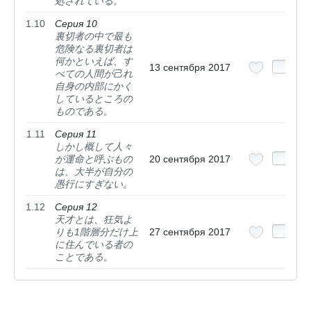
処されている。
1.10
Серия 10
裏切者の中で最も
危険なる裏切者は
何かといえば、す
13 сентября 2017
べての人間が己れ
自身の内部にかく
しているところの
ものである。
1.11
Серия 11
しかし概して人々
が運命と呼ぶもの
20 сентября 2017
は、大半が自分の
愚行にすぎない。
1.12
Серия 12
天才とは、狂気よ
りも1階層分だけ上
27 сентября 2017
に住んでいる者の
ことである。