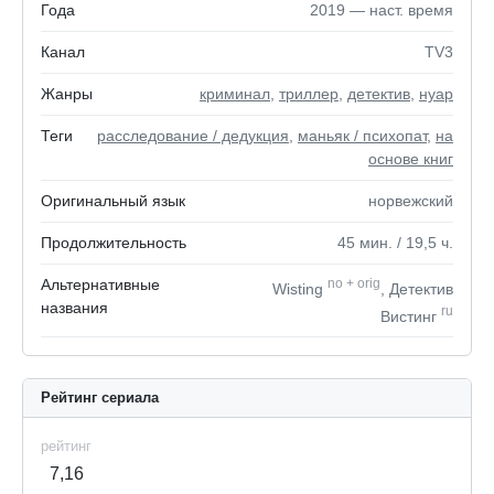
Года
2019 — наст. время
Канал
TV3
Жанры
криминал
,
триллер
,
детектив
,
нуар
Теги
расследование / дедукция
,
маньяк / психопат
,
на
основе книг
Оригинальный язык
норвежский
Продолжительность
45
мин.
/ 19,5
ч.
Альтернативные
no
+
orig
Wisting
, Детектив
названия
ru
Вистинг
Рейтинг сериала
рейтинг
7,16