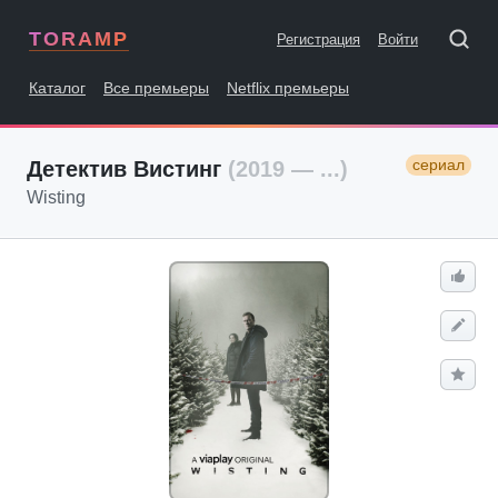
TORAMP
Регистрация
Войти
Каталог
Все премьеры
Netflix премьеры
сериал
Детектив Вистинг
(2019 — ...)
Wisting