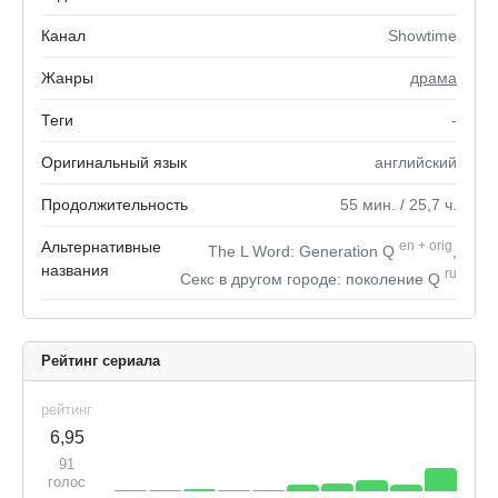
Канал
Showtime
Жанры
драма
Теги
-
Оригинальный язык
английский
Продолжительность
55
мин.
/ 25,7
ч.
Альтернативные
en
+
orig
The L Word: Generation Q
,
названия
ru
Секс в другом городе: поколение Q
Рейтинг сериала
рейтинг
6,95
91
голос