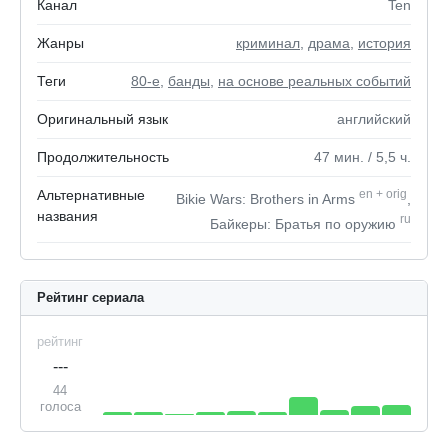
Канал
Ten
Жанры
криминал
,
драма
,
история
Теги
80-е
,
банды
,
на основе реальных событий
Оригинальный язык
английский
Продолжительность
47
мин.
/ 5,5
ч.
Альтернативные
en
+
orig
Bikie Wars: Brothers in Arms
,
названия
ru
Байкеры: Братья по оружию
Рейтинг сериала
рейтинг
---
44
голоса