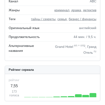
Канал
ABC
Жанры
криминал
,
драма
,
детектив
Теги
тайны / секреты
,
семья
,
бизнес / финансы
Оригинальный язык
английский
Продолжительность
44
мин.
/ 9,5
ч.
Альтернативные
en
+
orig
Grand Hotel
, Гранд
названия
ru
Отель
Рейтинг сериала
рейтинг
7,55
173
голоса