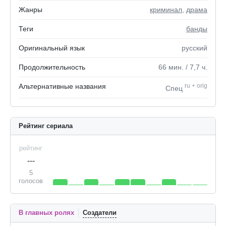
Жанры
криминал
,
драма
Теги
банды
Оригинальный язык
русский
Продолжительность
66
мин.
/ 7,7
ч.
Альтернативные названия
ru
+
orig
Спец
Рейтинг сериала
рейтинг
---
5
голосов
В главных ролях
Создатели