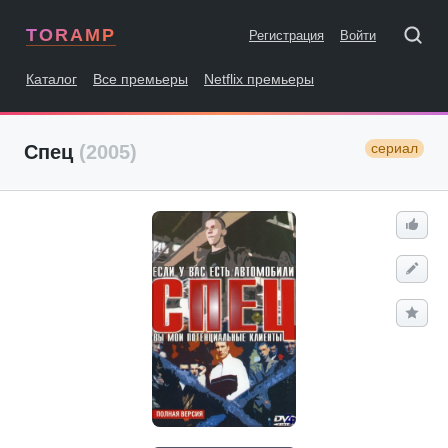
TORAMP
Регистрация
Войти
Каталог
Все премьеры
Netflix премьеры
сериал
Спец
(2005)