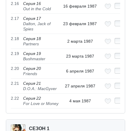
2.16
Серия 16
16 февраля 1987
Out in the Cold
2.17
Серия 17
Dalton, Jack of
23 февраля 1987
Spies
2.18
Серия 18
2 марта 1987
Partners
2.19
Серия 19
23 марта 1987
Bushmaster
2.20
Серия 20
6 апреля 1987
Friends
2.21
Серия 21
27 апреля 1987
D.O.A.: MacGyver
2.22
Серия 22
4 мая 1987
For Love or Money
СЕЗОН 1