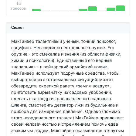
16
голосов
Сюжет
МакГайвер талантливый ученый, тонкий психолог, 
пацифист. Ненавидит огнестрельное оружие. Его 
оружие - это смекалка и знания (из области физики, 
химии и психологии). Единственный его верный 
«напарник» - швейцарский армейский ножик. 
МакГайвер использует подручные средства, чтобы 
выбираться из экстремальных ситуаций: может 
обезвредить скрепкой ракету «земля-воздух», 
приготовить взрывчатку из садовых удобрений, 
сделать скафандр из расплавленного садового 
шланга, смастерить детектор лжи из будильника и 
прибора для измерения давления. Однако (помимо 
этого неординарного таланта) МакГайвер привлекает 
своей человечностью и стремлением помочь едва 
знакомым людям. МакГайвер оказывается втянутым 