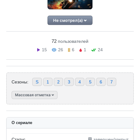
Не смотрел(а)
72
пользователей
15
26
6
1
24
Сезоны:
S
1
2
3
4
5
6
7
Массовая отметка
О сериале
Статус
🏁 завершен/закрыт