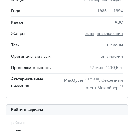
Года
1985 — 1994
Канал
ABC
Жанры
экшн
,
приключения
Теги
шпионы
Оригинальный язык
английский
Продолжительность
47
мин.
/ 110,5
ч.
Альтернативные
en
+
orig
MacGyver
, Секретный
названия
ru
агент Макгайвер
Рейтинг сериала
рейтинг
---