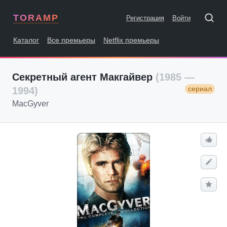
TORAMP
Регистрация
Войти
Каталог
Все премьеры
Netflix премьеры
Секретный агент Макгайвер
(1985 —
сериал
1994)
MacGyver