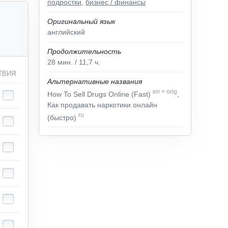
подростки
,
бизнес / финансы
Оригинальный язык
английский
Продолжительность
28
мин.
/ 11,7
ч.
ТВИЯ
Альтернативные названия
en
+
orig
How To Sell Drugs Online (Fast)
,
Как продавать наркотики онлайн
ru
(быстро)