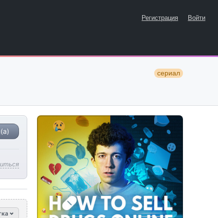
Регистрация
Войти
сериал
(а)
литься
тка