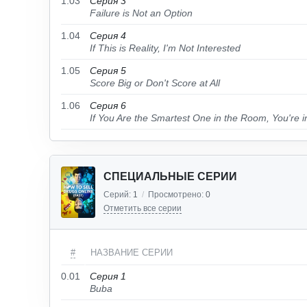
1.03
Серия 3
Failure is Not an Option
1.04
Серия 4
If This is Reality, I'm Not Interested
1.05
Серия 5
Score Big or Don't Score at All
1.06
Серия 6
If You Are the Smartest One in the Room, You're
СПЕЦИАЛЬНЫЕ СЕРИИ
Серий:
1
/
Просмотрено:
0
Отметить все серии
#
НАЗВАНИЕ СЕРИИ
0.01
Серия 1
Buba