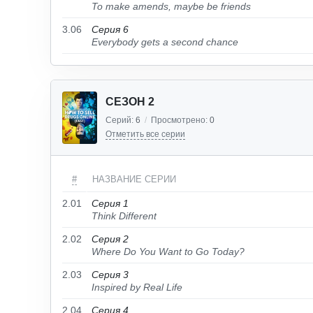
To make amends, maybe be friends
3.06
Серия 6
Everybody gets a second chance
СЕЗОН 2
Серий:
6
/
Просмотрено:
0
Отметить все серии
#
НАЗВАНИЕ СЕРИИ
2.01
Серия 1
Think Different
2.02
Серия 2
Where Do You Want to Go Today?
2.03
Серия 3
Inspired by Real Life
2.04
Серия 4