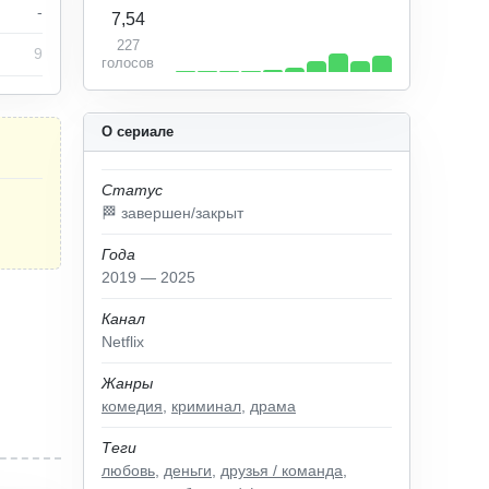
-
7,54
227
9
голосов
О сериале
Статус
🏁 завершен/закрыт
Года
2019 — 2025
Канал
Netflix
Жанры
комедия
,
криминал
,
драма
Теги
любовь
,
деньги
,
друзья / команда
,