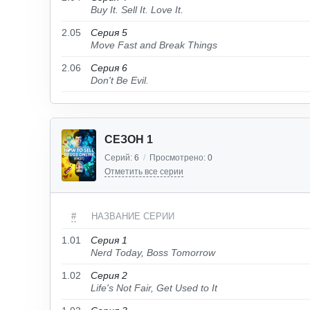
Buy It. Sell It. Love It.
2.05
Серия 5
Move Fast and Break Things
2.06
Серия 6
Don't Be Evil.
СЕЗОН 1
Серий:
6
/
Просмотрено:
0
Отметить все серии
#
НАЗВАНИЕ СЕРИИ
1.01
Серия 1
Nerd Today, Boss Tomorrow
1.02
Серия 2
Life's Not Fair, Get Used to It