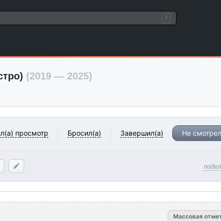
/
стро)
(2019 — 2025)
л(а) просмотр
Бросил(а)
Завершил(а)
Не смотрел
поде
Массовая отме