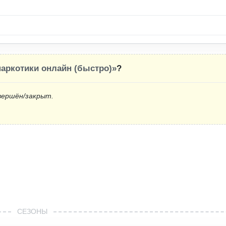
наркотики онлайн (быстро)»
?
вершён/закрыт.
СЕЗОНЫ