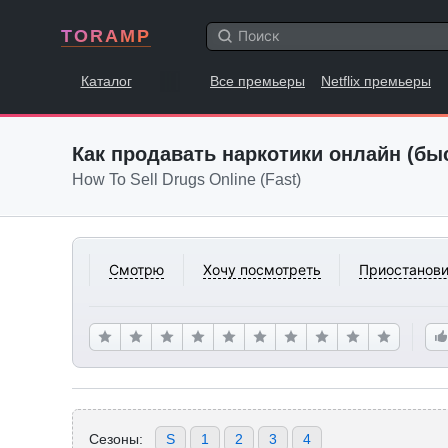
TORAMP
Каталог
Все премьеры
Netflix премьеры
Как продавать наркотики онлайн (бы
How To Sell Drugs Online (Fast)
Смотрю
Хочу посмотреть
Приостанови
Сезоны:
S
1
2
3
4