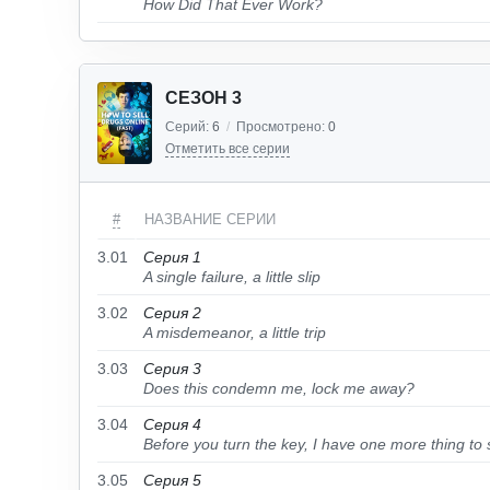
How Did That Ever Work?
СЕЗОН 3
Серий:
6
/
Просмотрено:
0
Отметить все серии
#
НАЗВАНИЕ СЕРИИ
3.01
Серия 1
A single failure, a little slip
3.02
Серия 2
A misdemeanor, a little trip
3.03
Серия 3
Does this condemn me, lock me away?
3.04
Серия 4
Before you turn the key, I have one more thing to 
3.05
Серия 5