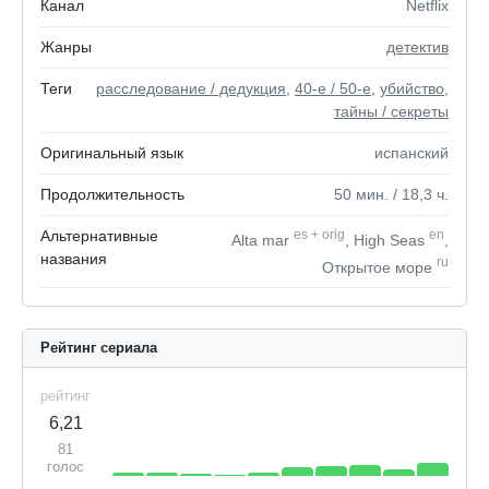
Канал
Netflix
Жанры
детектив
Теги
расследование / дедукция
,
40-е / 50-е
,
убийство
,
тайны / секреты
Оригинальный язык
испанский
Продолжительность
50
мин.
/ 18,3
ч.
Альтернативные
es
+
orig
en
Alta mar
, High Seas
,
названия
ru
Открытое море
Рейтинг сериала
рейтинг
6,21
81
голос