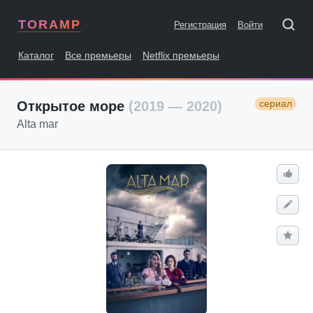
TORAMP
Регистрация
Войти
Каталог
Все премьеры
Netflix премьеры
сериал
Открытое море
(2019 — 2020)
Alta mar