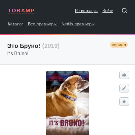
TORAMP
Регистрация
Войти
Каталог
Все премьеры
Netflix премьеры
сериал
Это Бруно!
(2019)
It's Bruno!