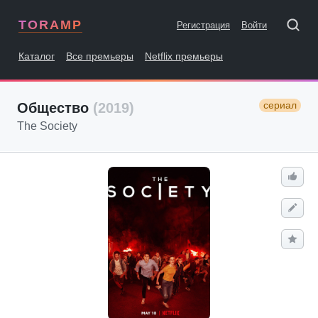
TORAMP
Регистрация
Войти
Каталог
Все премьеры
Netflix премьеры
сериал
Общество
(2019)
The Society