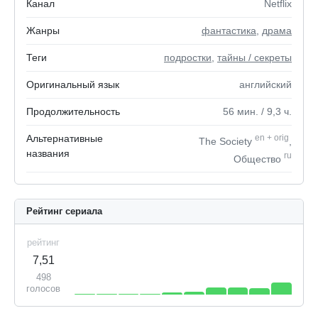
Канал
Netflix
Жанры
фантастика
,
драма
Теги
подростки
,
тайны / секреты
Оригинальный язык
английский
Продолжительность
56
мин.
/ 9,3
ч.
Альтернативные
en
+
orig
The Society
,
названия
ru
Общество
Рейтинг сериала
рейтинг
7,51
498
голосов