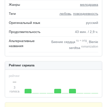
Жанры
мелодрама
Теги
любовь
,
повседневность
Оригинальный язык
русский
Продолжительность
43
мин.
/ 2,9
ч.
Альтернативные
ru
+
orig
Биение сердца
, Bienie
названия
romanization
serdtsa
Рейтинг сериала
рейтинг
---
3
голоса