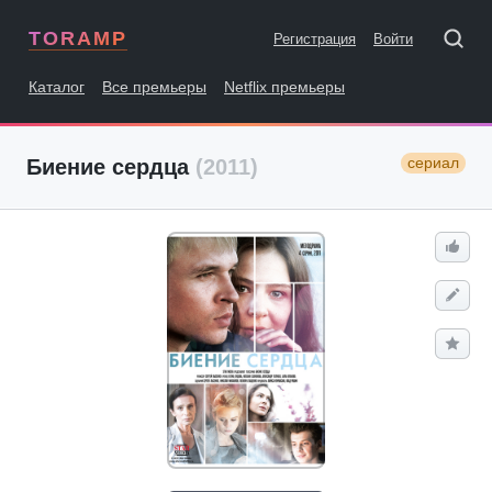
TORAMP
Регистрация
Войти
Каталог
Все премьеры
Netflix премьеры
сериал
Биение сердца
(2011)