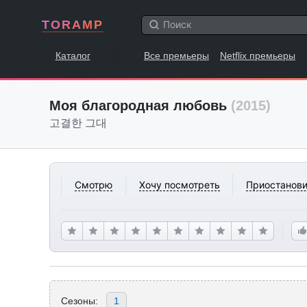
TORAMP
Каталог
Все премьеры
Netflix премьеры
Моя благородная любовь
(2015)
고결한 그대
Смотрю
Хочу посмотреть
Приостанови
Сезоны:
1