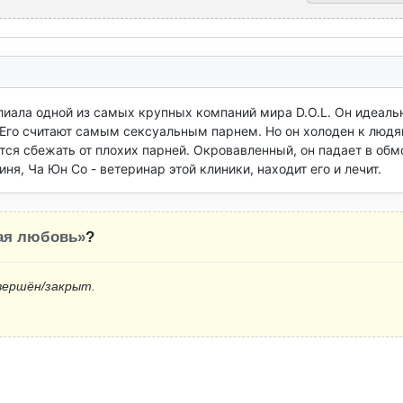
лиала одной из самых крупных компаний мира D.O.L. Он идеаль
Его считают самым сексуальным парнем. Но он холоден к людя
ся сбежать от плохих парней. Окровавленный, он падает в обм
я, Ча Юн Со - ветеринар этой клиники, находит его и лечит.
ая любовь»
?
вершён/закрыт.