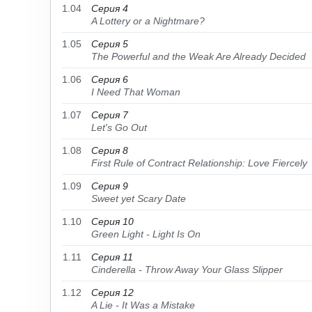
1.04
Серия 4
A Lottery or a Nightmare?
1.05
Серия 5
The Powerful and the Weak Are Already Decided
1.06
Серия 6
I Need That Woman
1.07
Серия 7
Let's Go Out
1.08
Серия 8
First Rule of Contract Relationship: Love Fiercely
1.09
Серия 9
Sweet yet Scary Date
1.10
Серия 10
Green Light - Light Is On
1.11
Серия 11
Cinderella - Throw Away Your Glass Slipper
1.12
Серия 12
A Lie - It Was a Mistake