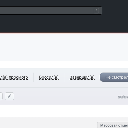
/
л(а) просмотр
Бросил(а)
Завершил(а)
Не смотрел
поде
Массовая отме