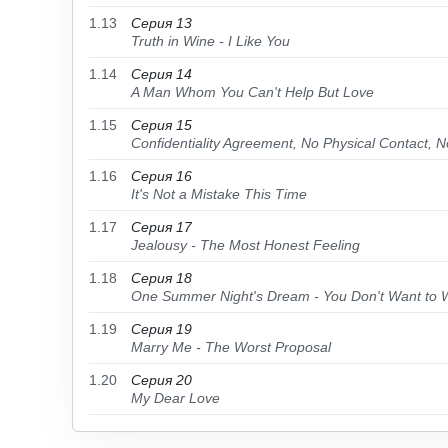
1.13
Серия 13
Truth in Wine - I Like You
1.14
Серия 14
A Man Whom You Can't Help But Love
1.15
Серия 15
Confidentiality Agreement, No Physical Contact, N
1.16
Серия 16
It's Not a Mistake This Time
1.17
Серия 17
Jealousy - The Most Honest Feeling
1.18
Серия 18
One Summer Night's Dream - You Don't Want to
1.19
Серия 19
Marry Me - The Worst Proposal
1.20
Серия 20
My Dear Love