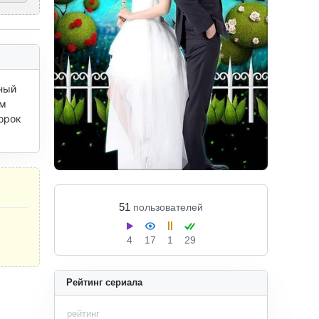
ный 
м 
орок 
51
пользователей
4
17
1
29
Рейтинг сериала
рейтинг