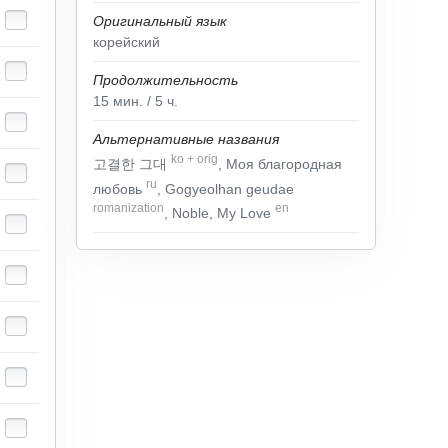
Оригинальный язык
корейский
Продолжительность
15
мин.
/ 5
ч.
Альтернативные названия
ko
+
orig
고결한 그대
, Моя благородная
ru
любовь
, Gogyeolhan geudae
romanization
en
, Noble, My Love