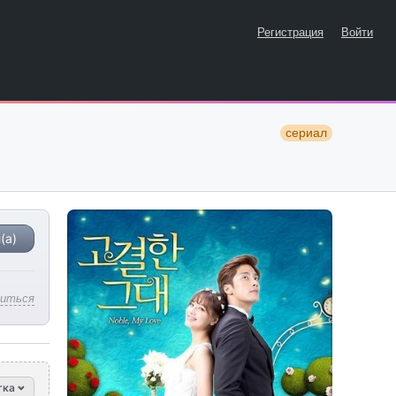
Регистрация
Войти
сериал
(а)
литься
тка