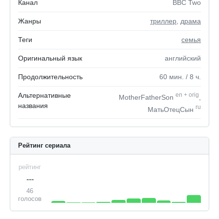
Канал
BBC Two
Жанры
триллер
,
драма
Теги
семья
Оригинальный язык
английский
Продолжительность
60
мин.
/ 8
ч.
Альтернативные
en
+
orig
MotherFatherSon
,
названия
ru
МатьОтецСын
Рейтинг сериала
рейтинг
---
46
голосов