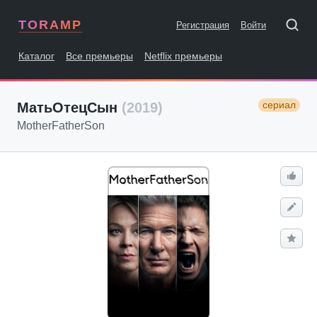
TORAMP
Регистрация
Войти
Каталог
Все премьеры
Netflix премьеры
сериал
МатьОтецСын
(2019)
MotherFatherSon