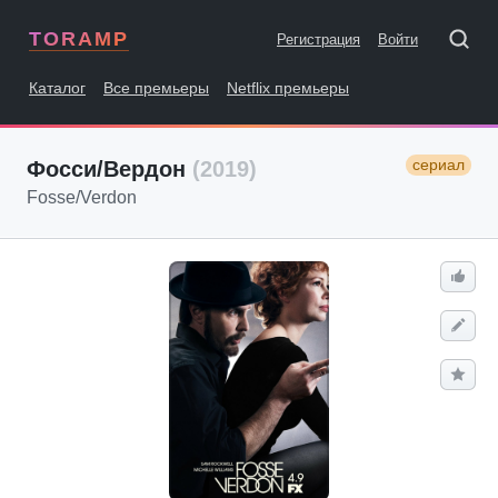
TORAMP
Регистрация
Войти
Каталог
Все премьеры
Netflix премьеры
сериал
Фосси/Вердон
(2019)
Fosse/Verdon