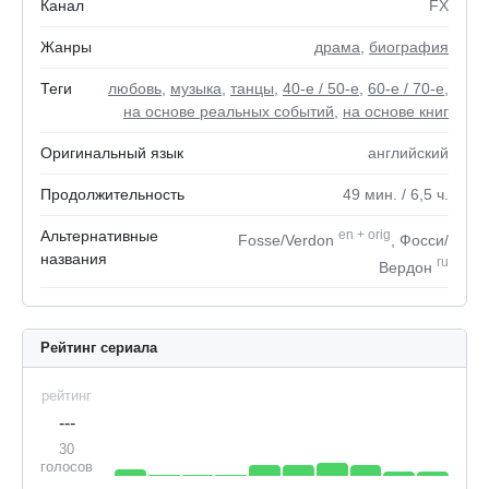
Канал
FX
Жанры
драма
,
биография
Теги
любовь
,
музыка
,
танцы
,
40-е / 50-е
,
60-е / 70-е
,
на основе реальных событий
,
на основе книг
Оригинальный язык
английский
Продолжительность
49
мин.
/ 6,5
ч.
Альтернативные
en
+
orig
Fosse/Verdon
, Фосси/
названия
ru
Вердон
Рейтинг сериала
рейтинг
---
30
голосов