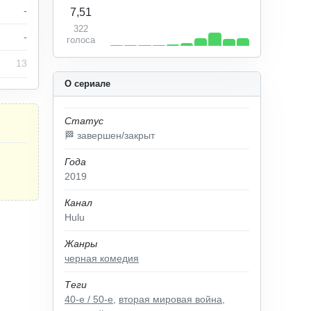
-
7,51
322
-
голоса
13
О сериале
Статус
🏁 завершен/закрыт
Года
2019
Канал
Hulu
Жанры
черная комедия
Теги
40-е / 50-е
,
вторая мировая война
,