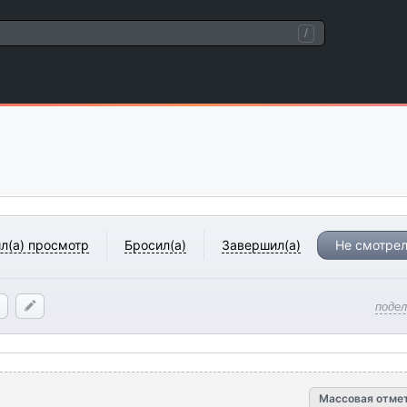
/
л(а) просмотр
Бросил(а)
Завершил(а)
Не смотрел
поде
Массовая отме