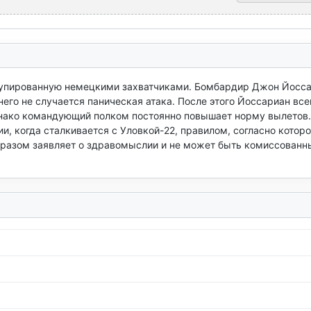
купированную немецкими захватчиками. Бомбардир Джон Йосса
него не случается паническая атака. После этого Йоссариан все
днако командующий полком постоянно повышает норму вылетов.

, когда сталкивается с Уловкой-22, правилом, согласно которо
бразом заявляет о здравомыслии и не может быть комиссованны