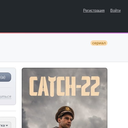
Регистрация
Войти
сериал
(а)
литься
тка