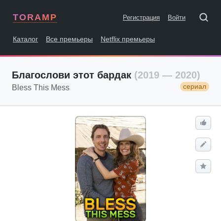
TORAMP
Регистрация
Войти
Каталог
Все премьеры
Netflix премьеры
Благослови этот бардак
(2019 — 2020)
сериал
Bless This Mess