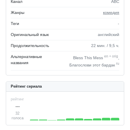
Канал
ABC
Жанры
комедия
Теги
-
Оригинальный язык
английский
Продолжительность
22
мин.
/ 9,5
ч.
Альтернативные
en
+
orig
Bless This Mess
,
названия
ru
Благослови этот бардак
Рейтинг сериала
рейтинг
---
32
голоса