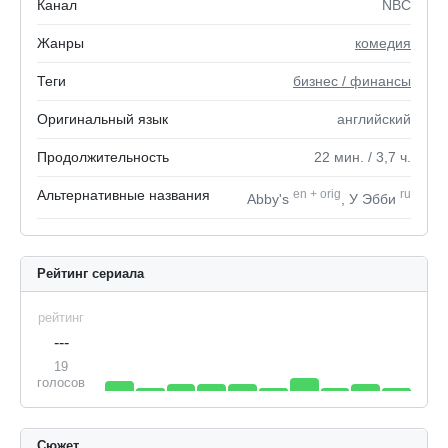
Канал
NBC
Жанры
комедия
Теги
бизнес / финансы
Оригинальный язык
английский
Продолжительность
22
мин.
/ 3,7
ч.
Альтернативные названия
en
+
orig
ru
Abby's
, У Эбби
Рейтинг сериала
рейтинг
---
19
голосов
Сюжет