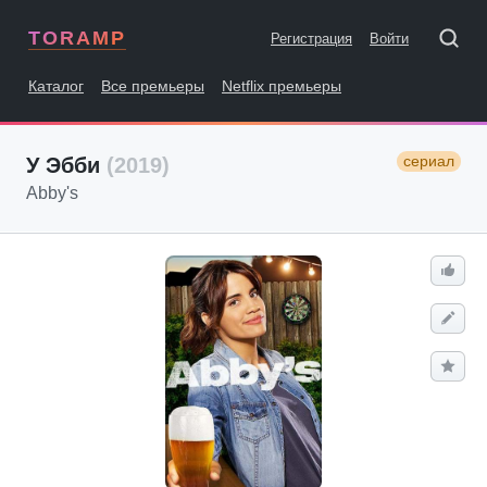
TORAMP
Регистрация
Войти
Каталог
Все премьеры
Netflix премьеры
сериал
У Эбби
(2019)
Abby's