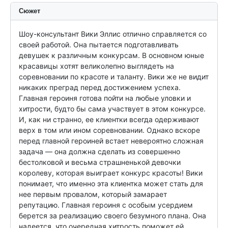
Сюжет
Шоу-консультант Вики Эллис отлично справляется со 
своей работой. Она пытается подготавливать 
девушек к различным конкурсам. В основном юные 
красавицы хотят великолепно выглядеть на 
соревновании по красоте и таланту. Вики же не видит 
никаких преград перед достижением успеха. 
Главная героиня готова пойти на любые уловки и 
хитрости, будто бы сама участвует в этом конкурсе. 
И, как ни странно, ее клиентки всегда одерживают 
верх в том или ином соревновании. Однако вскоре 
перед главной героиней встает невероятно сложная 
задача — она должна сделать из совершенно 
бестолковой и весьма страшненькой девочки 
королеву, которая выиграет конкурс красоты! Вики 
понимает, что именно эта клиентка может стать для 
нее первым провалом, который замарает 
репутацию. Главная героиня с особым усердием 
берется за реализацию своего безумного плана. Она 
надеется, что очередная хитрость поможет ей 